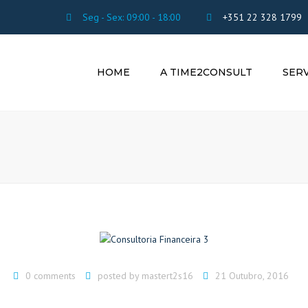
Seg - Sex: 09:00 - 18:00
+351 22 328 1799
HOME
A TIME2CONSULT
SER
CONSULTOR
FINANCEIRA
CONTABILI
PLANEAMEN
FORMAÇÃO
PROFISSION
GESTÃO DE
HUMANOS
0 comments
posted by
mastert2s16
21 Outubro, 2016