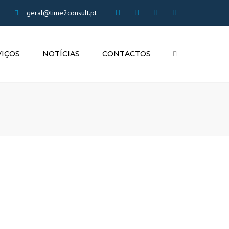
×
geral@time2consult.pt
VIÇOS
NOTÍCIAS
CONTACTOS
Search
IA
DADE
TO FISCAL
AL
 RECURSOS