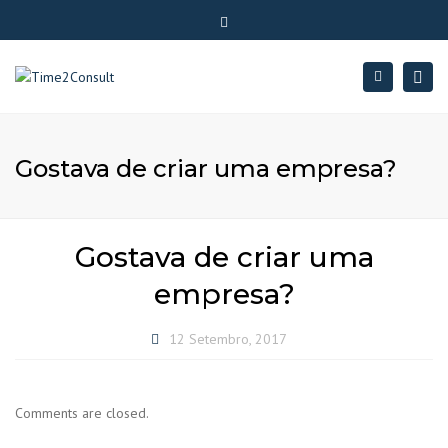
×
Friday, 7 August, 2026.
Close
Seg - Sex: 09:00 - 18:00
+351 22 328 1799
top
Togg
Search
bar
geral@time2consult.pt
navig
Gostava de criar uma empresa?
Gostava de criar uma
empresa?
12 Setembro, 2017
Comments are closed.