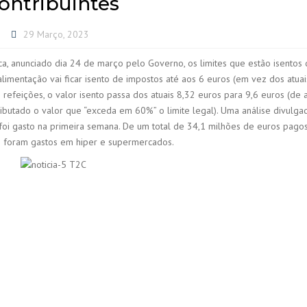
ontribuintes
29 Março, 2023
a, anunciado dia 24 de março pelo Governo, os limites que estão isentos 
limentação vai ficar isento de impostos até aos 6 euros (em vez dos atuais
refeições, o valor isento passa dos atuais 8,32 euros para 9,6 euros (de 
ributado o valor que “exceda em 60%” o limite legal). Uma análise divulga
foi gasto na primeira semana. De um total de 34,1 milhões de euros pago
s foram gastos em hiper e supermercados.