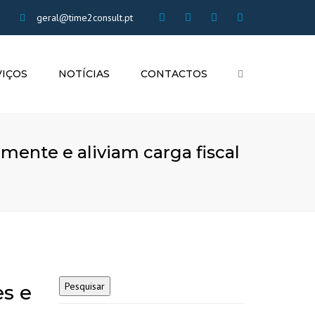
×
geral@time2consult.pt
VIÇOS
NOTÍCIAS
CONTACTOS
Search
IA
DADE
mente e aliviam carga fiscal
TO FISCAL
AL
 RECURSOS
s e