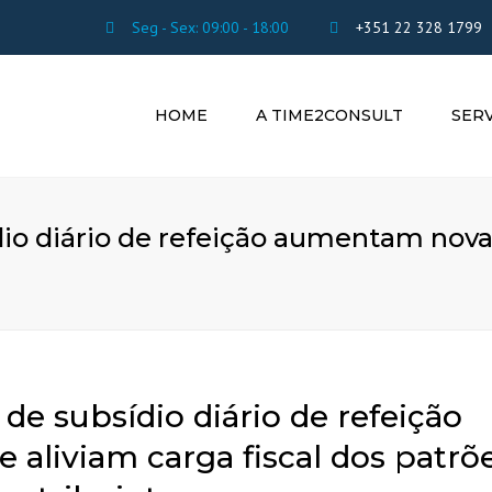
Seg - Sex: 09:00 - 18:00
+351 22 328 1799
HOME
A TIME2CONSULT
SER
CONSULTOR
FINANCEIRA
CONTABILI
dio diário de refeição aumentam nova
PLANEAMEN
FORMAÇÃO
PROFISSION
GESTÃO DE
HUMANOS
 de subsídio diário de refeição
liviam carga fiscal dos patrõe